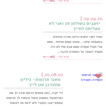
קרא עוד
09.09.20
יושבים בשולחן חג ואני לא
מצליחה לחייך
תמיד לפני החגים הייתה אוירה מיוחדת
במשפחה שלנו… משהו קסום ומיוחד.. אמא
שלי תמיד אומרת שאם אבא שלי לא היה
מקפיד לשמור על המסורת ולכבד…
קרא עוד
20.08.20
מאגר תרופות- גיליון
מתעדכן און ליין
היי יקרה, כמה פעמים הרופא שינה לך את
הפרוטוקול באמצע טיפול ונשארו לך תרופות
שסתם ישבו במקרר ולא ידעת מה לעשות