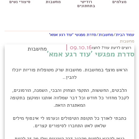
מצלמים
רודיטי
מחשבות
סיפורי נשים
בתחתונים
עמוד הבית
/
מחשבות
/
סדרת מפגשי 'עוד רגע אמא'
מחשבות
09.10.16
רוצים לדעת עוד? לחצו
מחשבות
סדרת מפגשי 'עוד רגע אמא'
הראש מוצף במחשבות. מחשבות שרק מטופלות פוריות יוכלו
להבין..
הלבטים, החששות, התקפי הצחוק והבכי, השמנה, הורמונים,
לקבל מחזור כל חודש וכל דבר שמלווה אותנו ומוקצן בתקופה
המאתגרת הזאת.
כתבתי לאורך כל תקופת הטיפולים ונערמו לי אינסוף מילים
שלאט לאט התחברו לסיפורים קצרים.
בואו לקרוא ולחוות מקרוב דרך העיניים שלי מה זה להיות